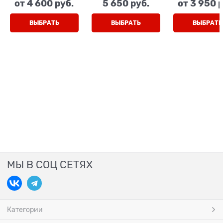
от
4 600
 руб.
5 650
 руб.
от
3 950
 
шнурки
липучка
темно-зелены
липучка
ВЫБРАТЬ
ВЫБРАТЬ
ВЫБРАТЬ
МЫ В СОЦ СЕТЯХ
Категории