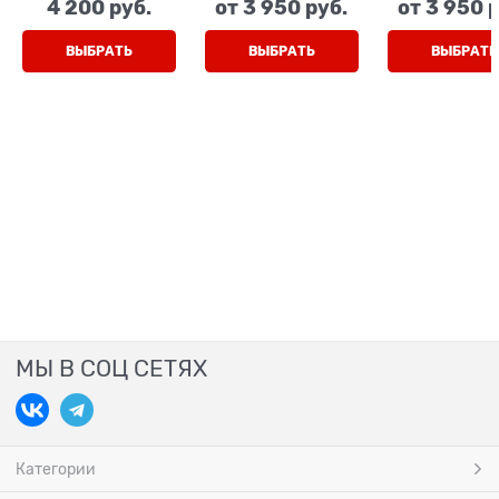
4 200
 руб.
от
3 950
 руб.
от
3 950
 
зеленый, шнурки/
шнурки/липучка
шнурки/лип
липучка
ВЫБРАТЬ
ВЫБРАТЬ
ВЫБРАТЬ
МЫ В СОЦ СЕТЯХ
Категории