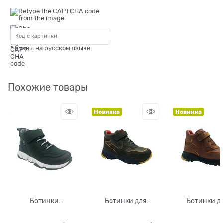
* буквы на русском языке
Похожие товары
Новинка
Новинка
Ботинки
Ботинки для
Ботинки д
демисезонные,
мальчика, цвет
мальчика, ц
цвет темно-
оливковый/черный,
коричневы