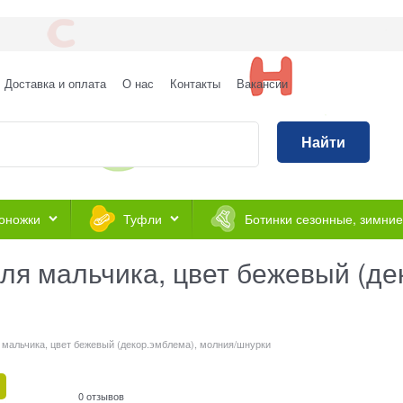
Доставка и оплата
О нас
Контакты
Вакансии
Найти
оножки
Туфли
Ботинки сезонные, зимние
ля мальчика, цвет бежевый (де
 мальчика, цвет бежевый (декор.эмблема), молния/шнурки
0 отзывов