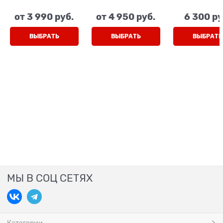
розовый, липучка/
(принт джинса)
(кожа,нубук
шнурки
липучки
молния/шну
от
3 990
 руб.
от
4 950
 руб.
6 300
 ру
ВЫБРАТЬ
ВЫБРАТЬ
ВЫБРАТЬ
МЫ В СОЦ СЕТЯХ