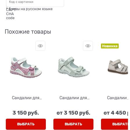
* буквы на русском языке
Похожие товары
Новинка
Сандалии для
Сандалии для
Сандалии 
девочки, цвет
девочки, цвет
девочки, ц
розовый/белый, на
серебристый/
бежевый (п
3 150
 руб.
от
3 150
 руб.
от
4 450
 
липучках
белый, на липучках
горох), на ли
ВЫБРАТЬ
ВЫБРАТЬ
ВЫБРАТЬ