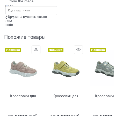
* буквы на русском языке
Похожие товары
Новинка
Новинка
Новинка
Кроссовки для
Кроссовки для
Кроссовки 
девочки, цвет
мальчика/девочки,
девочки, ц
розовый, шнурки/
цвет салатовый,
серебристы
липучка
шнурки/липучка
шнурки/лип