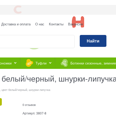
Доставка и оплата
О нас
Контакты
Вакансии
Найти
оножки
Туфли
Ботинки сезонные, зимние
т белый/черный, шнурки-липучк
, цвет белый/черный, шнурки-липучка
0 отзывов
Артикул:
3807-8