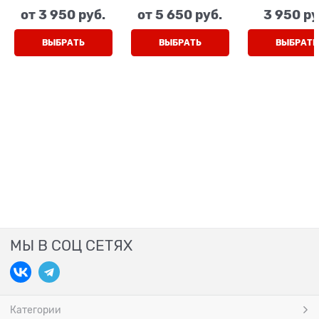
мальчика, цвет
подростков, цвет
мальчика, ц
от
3 950
 руб.
от
5 650
 руб.
3 950
 ру
темно-зеленый/
черный/серый,
коричневы
черный, на
липучки/шнурки
черный, н
липучках
липучка
ВЫБРАТЬ
ВЫБРАТЬ
ВЫБРАТЬ
МЫ В СОЦ СЕТЯХ
Категории