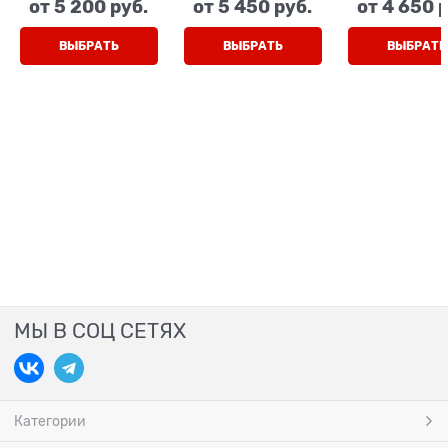
от
5 200
 руб.
от
5 450
 руб.
от
4 650
 
леопард), шнурки/
черный (кожа),
черный (напл
молния
молния/резинка
молния/шну
ВЫБРАТЬ
ВЫБРАТЬ
ВЫБРАТЬ
МЫ В СОЦ СЕТЯХ
Категории